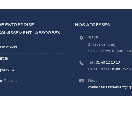
E ENTREPRISE
NOS ADRESSES
SAINISSEMENT : ABSORBEX
SIEGE
278 rue de Rosny
inissement
93100 Montreuil Sous Bois
rtise
Tél :
01.48.12.19.19
Ile de France :
0 800 25 15
ipements
Mail :
références
contact.assainissement@g
Fax : 01 48 12 19 18
act