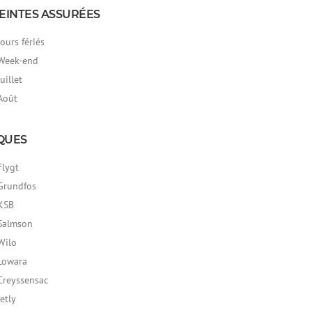
EINTES ASSURÉES
Jours fériés
Week-end
Juillet
Août
QUES
Flygt
Grundfos
KSB
Salmson
Wilo
Lowara
Creyssensac
Jetly