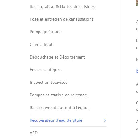
Bac à graisse & Hottes de cuisines
Pose et entretien de canalisations
d
Pompage Curage
Cuve à fioul
Débouchage et Dégorgement
Fosses septiques
Inspection télévisée
Pompes et station de relevage
Raccordement au tout à l'égout
v
Récupérateur d'eau de pluie
a
VRD