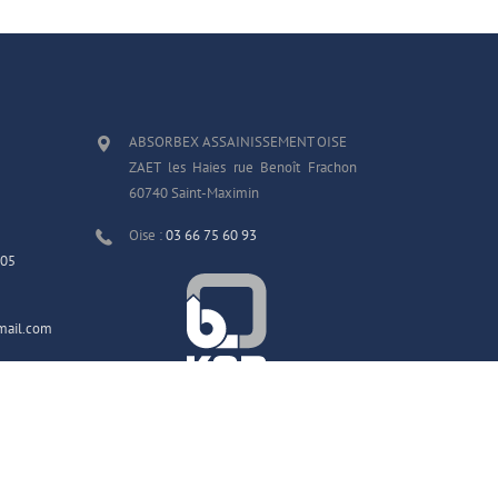
ABSORBEX ASSAINISSEMENT OISE
ZAET les Haies rue Benoît Frachon
60740 Saint-Maximin
Oise :
03 66 75 60 93
 05
mail.com