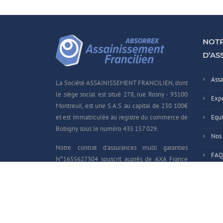
NOTR
D’AS
Assa
La Société ASSAINISSEMENT FRANCILIEN, dont
le siège social est situé 278, rue Rosny - 93100
Expe
Montreuil, est une S.A.S au capital de 230 100€
et est immatriculée au registre du commerce de
Equ
Bobigny sous le numéro 435 157 029.
Nos 
Notre contrat d'assurances multi garanties
FAQ
N°1655627304 souscrit auprès de AXA France
IARD vous offre : garantie décennale, garantie
Cont
responsabilité civile...